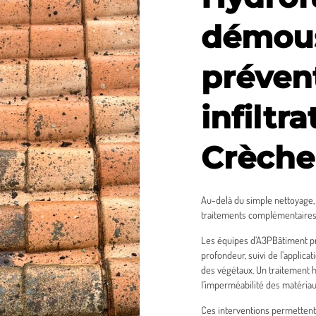
démous
préven
infiltr
Crèche
Au-delà du simple nettoyage, 
traitements complémentaires p
Les équipes d’A3PBâtiment p
profondeur, suivi de l’applica
des végétaux. Un traitement 
l’imperméabilité des matériau
Ces interventions permettent