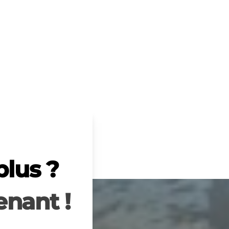
plus ?
nant !