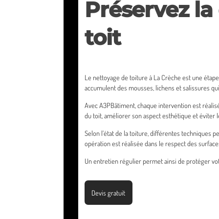
Préservez la 
toit
Le nettoyage de toiture à La Crèche est une étape 
accumulent des mousses, lichens et salissures qui p
Avec A3PBâtiment, chaque intervention est réalisé
du toit, améliorer son aspect esthétique et éviter
Selon l’état de la toiture, différentes techniques
opération est réalisée dans le respect des surfac
Un entretien régulier permet ainsi de protéger vot
Devis gratuit