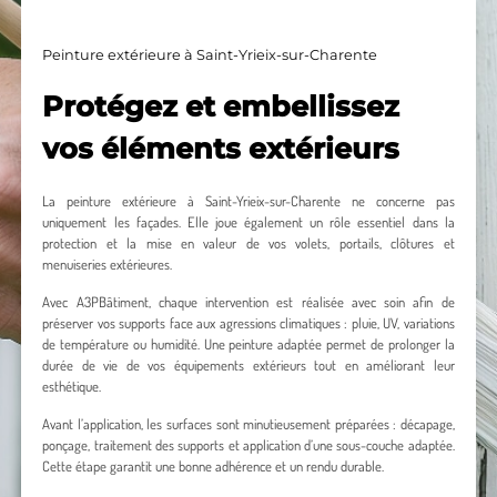
Peinture extérieure à Saint-Yrieix-sur-Charente
Protégez et embellissez
vos éléments extérieurs
La peinture extérieure à Saint-Yrieix-sur-Charente ne concerne pas
uniquement les façades. Elle joue également un rôle essentiel dans la
protection et la mise en valeur de vos volets, portails, clôtures et
menuiseries extérieures.
Avec A3PBâtiment, chaque intervention est réalisée avec soin afin de
préserver vos supports face aux agressions climatiques : pluie, UV, variations
de température ou humidité. Une peinture adaptée permet de prolonger la
durée de vie de vos équipements extérieurs tout en améliorant leur
esthétique.
Avant l’application, les surfaces sont minutieusement préparées : décapage,
ponçage, traitement des supports et application d’une sous-couche adaptée.
Cette étape garantit une bonne adhérence et un rendu durable.