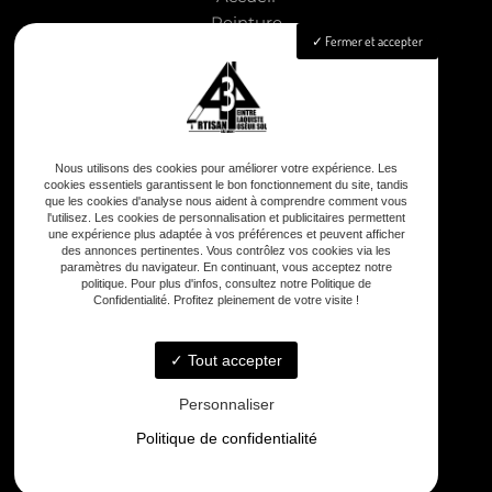
Peinture
Fermer et accepter
Aménagement intérieur
Isolation
Pose de revêtements sols & murs
Nettoyage façade & toiture
Nos réalisations
Nous utilisons des cookies pour améliorer votre expérience. Les
Contact
cookies essentiels garantissent le bon fonctionnement du site, tandis
que les cookies d'analyse nous aident à comprendre comment vous
l'utilisez. Les cookies de personnalisation et publicitaires permettent
une expérience plus adaptée à vos préférences et peuvent afficher
des annonces pertinentes. Vous contrôlez vos cookies via les
paramètres du navigateur. En continuant, vous acceptez notre
politique. Pour plus d'infos, consultez notre Politique de
Confidentialité. Profitez pleinement de votre visite !
8 rue Principale Le Chiron, 17510 Néré
Tout accepter
Personnaliser
Politique de confidentialité
Lundi - Samedi : 8h - 12h / 13h30 - 18h30