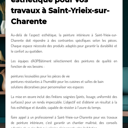
travaux à Saint-Yrieix-sur-
Charente
Au-delà de l’aspect esthétique, la peinture intérieure à Saint-Yrieix-sur-
Charente doit répondre à des contraintes spécifiques selon les pièces.
Chaque espace nécessite des produits adaptés pour garantir la durabilité et
le confort au quotidien.
Les équipes d’A3PBâtiment sélectionnent des peintures de qualité en
fonction de vos besoins :
peintures lessivables pour les pièces de vie
peintures résistantes à l’humidité pour les cuisines et salles de bain
solutions décoratives pour personnaliser vos espaces
La mise en œuvre inclut des finitions soignées (joints, lissage, uniformité des
surfaces) pour un rendu impeccable. L’objectif est d’obtenir un résultat à la
fois esthétique et durable, capable de résister à l’usure du temps.
Faire appel à un professionnel à Saint-Yrieix-sur-Charente pour vos travaux
de peinture intérieure, c’est garantir un chantier maîtrisé, des conseils