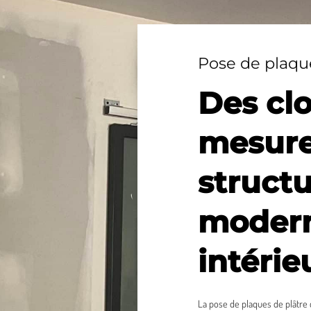
Pose de plaqu
Des clo
mesure
structu
modern
intérie
La pose de plaques de plâtre 