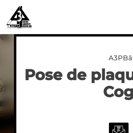
Skip
to
content
A3PBâ
Pose de plaqu
Cog