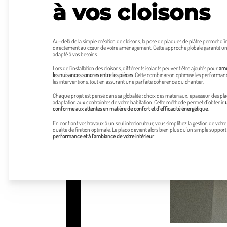
à vos cloisons
Au-delà de la simple création de cloisons, la pose de plaques de plâtre permet d’in
directement au cœur de votre aménagement. Cette approche globale garantit un 
adapté à vos besoins.
Lors de l’installation des cloisons, différents isolants peuvent être ajoutés pour
amél
les nuisances sonores entre les pièces
. Cette combinaison optimise les performanc
les interventions, tout en assurant une parfaite cohérence du chantier.
Chaque projet est pensé dans sa globalité : choix des matériaux, épaisseur des pla
adaptation aux contraintes de votre habitation. Cette méthode permet d’obtenir
conforme aux attentes en matière de confort et d’efficacité énergétique
.
En confiant vos travaux à un seul interlocuteur, vous simplifiez la gestion de votr
qualité de finition optimale. Le placo devient alors bien plus qu’un simple support :
performance et à l’ambiance de votre intérieur
.