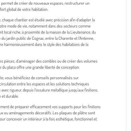
e permet de créer de nouveaux espaces, restructurer un
ort global de votre habitation.
 chaque chantier est étudié avec précision afin d’adapter la
à votre mode de vie, notamment dans des secteurs comme
 local riche, à proximité de la maison de la Lieutenance, du
du jardin public de Cognac, entre la Charente et l’Antenne,
 harmonieusement dans le style des habitations de la
r les pièces, d’aménager des combles ou de créer des volumes
e du placo offre une grande liberté de conception.
e, vous bénéficiez de conseils personnalisés sur
 circulation entre les espaces et les solutions techniques
 avec rigueur, depuis l’ossature métallique jusqu’aux finitions,
 et durable.
ment de préparer efficacement vos supports pour les finitions
ux ou aménagements décoratifs. Les plaques de plâtre sont
ur concevoir un intérieur à la fois esthétique, fonctionnel et