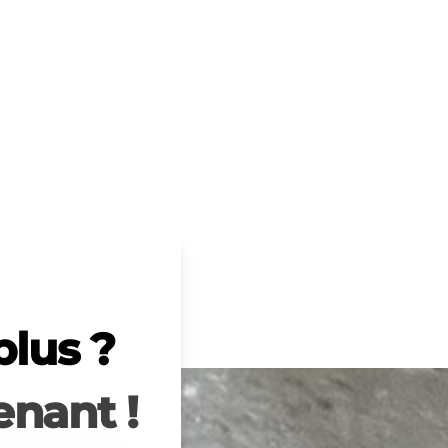
plus ?
nant !