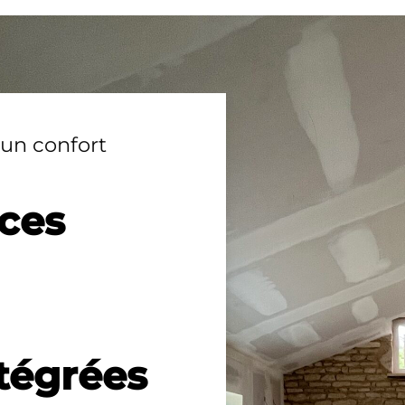
: un confort
ces
tégrées