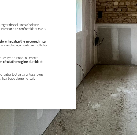
tégrer des solutions d’isolation
intérieur plus confortable et mieux
iorer l’isolation thermique et limiter
es de votre logement sans multiplier
ques, type d’isolant ou encore
un résultat homogène, durable et
e chantier tout en garantissant une
 il participe pleinement à la