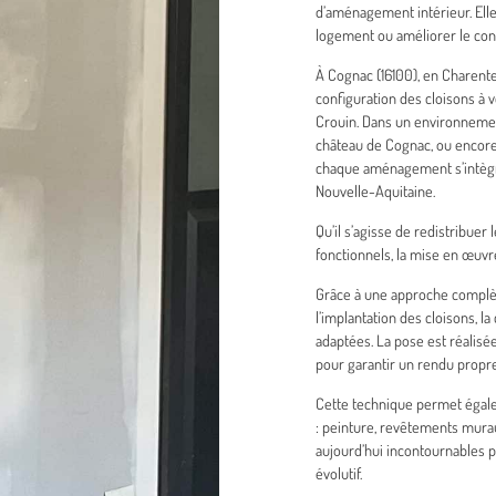
d’aménagement intérieur. Ell
logement ou améliorer le conf
À Cognac (16100), en Charente,
configuration des cloisons 
Crouin. Dans un environnement
château de Cognac, ou encore 
chaque aménagement s’intègre
Nouvelle-Aquitaine.
Qu’il s’agisse de redistribue
fonctionnels, la mise en œuvr
Grâce à une approche complèt
l’implantation des cloisons, la
adaptées. La pose est réalisée
pour garantir un rendu propre
Cette technique permet égale
: peinture, revêtements mura
aujourd’hui incontournables po
évolutif.