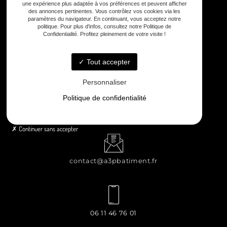
une expérience plus adaptée à vos préférences et peuvent afficher
des annonces pertinentes. Vous contrôlez vos cookies via les
paramètres du navigateur. En continuant, vous acceptez notre
politique. Pour plus d'infos, consultez notre Politique de
Confidentialité. Profitez pleinement de votre visite !
8 rue Principale Le Chiron, 17510 Néré
Tout accepter
Personnaliser
Politique de confidentialité
Lundi - Samedi : 8h - 12h / 13h30 - 18h30
Continuer sans accepter
contact@a3pbatiment.fr
06 11 46 76 01