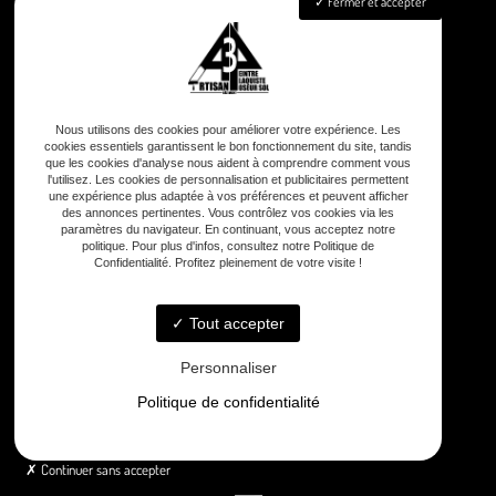
Fermer et accepter
Peinture
Aménagement intérieur
Isolation
Pose de revêtements sols & murs
Nettoyage façade & toiture
Nous utilisons des cookies pour améliorer votre expérience. Les
Nos réalisations
cookies essentiels garantissent le bon fonctionnement du site, tandis
que les cookies d'analyse nous aident à comprendre comment vous
Contact
l'utilisez. Les cookies de personnalisation et publicitaires permettent
une expérience plus adaptée à vos préférences et peuvent afficher
des annonces pertinentes. Vous contrôlez vos cookies via les
paramètres du navigateur. En continuant, vous acceptez notre
politique. Pour plus d'infos, consultez notre Politique de
Confidentialité. Profitez pleinement de votre visite !
Tout accepter
8 rue Principale Le Chiron, 17510 Néré
Personnaliser
Politique de confidentialité
Lundi - Samedi : 8h - 12h / 13h30 - 18h30
Continuer sans accepter