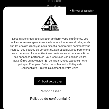
Accueil
Peinture
Fermer et accepter
Aménagement intérieur
Isolation
Pose de revêtements sols & murs
Nettoyage façade & toiture
Nos réalisations
Nous utilisons des cookies pour améliorer votre expérience. Les
Contact
cookies essentiels garantissent le bon fonctionnement du site, tandis
que les cookies d'analyse nous aident à comprendre comment vous
l'utilisez. Les cookies de personnalisation et publicitaires permettent
une expérience plus adaptée à vos préférences et peuvent afficher
des annonces pertinentes. Vous contrôlez vos cookies via les
paramètres du navigateur. En continuant, vous acceptez notre
politique. Pour plus d'infos, consultez notre Politique de
Confidentialité. Profitez pleinement de votre visite !
8 rue Principale Le Chiron, 17510 Néré
Tout accepter
Personnaliser
Politique de confidentialité
Lundi - Samedi : 8h - 12h / 13h30 - 18h30