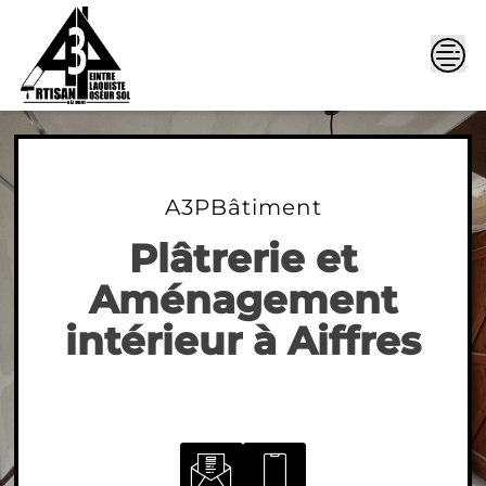
Skip
to
content
A3PBâtiment
Plâtrerie et
Aménagement
intérieur à Aiffres