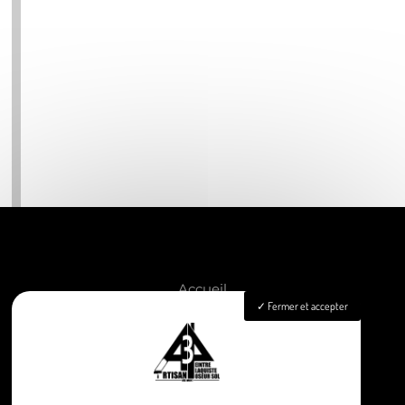
Accueil
Fermer et accepter
Peinture
Aménagement intérieur
Isolation
Pose de revêtements sols & murs
Nettoyage façade & toiture