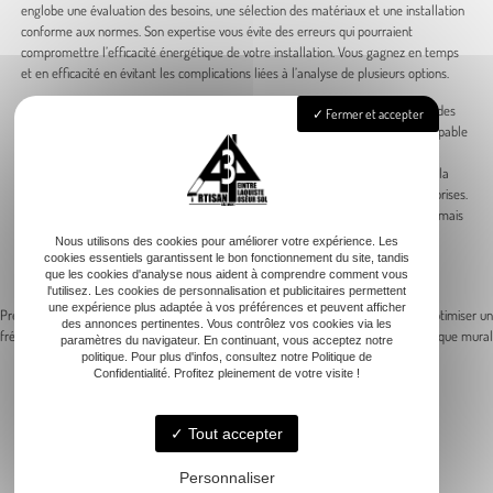
englobe une évaluation des besoins, une sélection des matériaux et une installation
conforme aux normes. Son expertise vous évite des erreurs qui pourraient
compromettre l’efficacité énergétique de votre installation. Vous gagnez en temps
et en efficacité en évitant les complications liées à l’analyse de plusieurs options.
Opter pour un seul spécialiste signifie également bénéficier d’un emploi réussi des
Fermer et accepter
matériaux isolants les plus appropriés pour vos tuyaux. Le professionnel est capable
d’évaluer la meilleure méthode d’application en fonction de vos installations
spécifiques. Vous bénéficiez d’une garantie sur la qualité de l’installation et sur la
durabilité de l’isolation thermique, réduisant ainsi les risques de mauvaises surprises.
Ainsi, vous optimisez non seulement l’efficacité énergétique de votre système, mais
vous vous assurez également une tranquillité d’esprit durable. Le choix d’un
Nous utilisons des cookies pour améliorer votre expérience. Les
professionnel unique simplifie le processus tout en vous offrant la meilleure
cookies essentiels garantissent le bon fonctionnement du site, tandis
que les cookies d'analyse nous aident à comprendre comment vous
performance possible.
l'utilisez. Les cookies de personnalisation et publicitaires permettent
une expérience plus adaptée à vos préférences et peuvent afficher
Previous:
Isoler maison : les erreurs
Next:
Meilleurs matériaux pour optimiser un
des annonces pertinentes. Vous contrôlez vos cookies via les
fréquentes à éviter
placo phonique mural
paramètres du navigateur. En continuant, vous acceptez notre
Navigation
politique. Pour plus d'infos, consultez notre Politique de
Confidentialité. Profitez pleinement de votre visite !
de
l’article
Tout accepter
Accueil
Personnaliser
Peinture