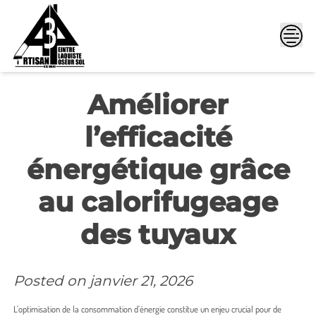
Skip
to
content
Améliorer
l’efficacité
énergétique grâce
au calorifugeage
des tuyaux
Posted on
janvier 21, 2026
L’optimisation de la consommation d’énergie constitue un enjeu crucial pour de