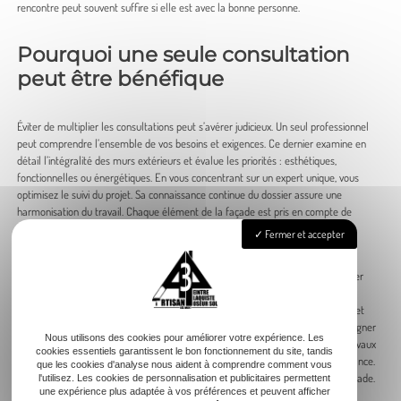
rencontre peut souvent suffire si elle est avec la bonne personne.
Pourquoi une seule consultation
peut être bénéfique
Éviter de multiplier les consultations peut s’avérer judicieux. Un seul professionnel
peut comprendre l’ensemble de vos besoins et exigences. Ce dernier examine en
détail l’intégralité des murs extérieurs et évalue les priorités : esthétiques,
fonctionnelles ou énergétiques. En vous concentrant sur un expert unique, vous
optimisez le suivi du projet. Sa connaissance continue du dossier assure une
harmonisation du travail. Chaque élément de la façade est pris en compte de
manière cohérente. Cela limite les risques de malentendus ou erreurs.
Fermer et accepter
Solliciter plusieurs professionnels pourrait générer de la confusion. Des avis
divergents sur l’état de l’esthétique de la façade ou sur les solutions à envisager
peuvent compliquer votre prise de décision. L’engagement avec un seul expert
facilite la mise en œuvre des travaux et le respect des délais. Une vision claire et
unifiée émerge. Par ailleurs, le professionnel retenu peut mieux vous accompagner
Nous utilisons des cookies pour améliorer votre expérience. Les
dans les démarches administratives. Cela inclut la déclaration préalable de travaux
cookies essentiels garantissent le bon fonctionnement du site, tandis
ou toute demande de subvention. Cette unicité de démarche renforce la confiance.
que les cookies d'analyse nous aident à comprendre comment vous
Vous mettez toutes les chances de votre côté pour réussir la rénovation de façade.
l'utilisez. Les cookies de personnalisation et publicitaires permettent
une expérience plus adaptée à vos préférences et peuvent afficher