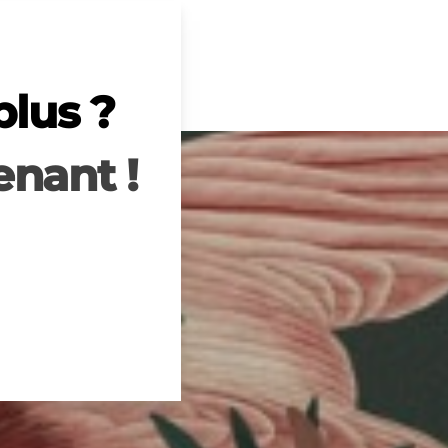
plus ?
nant !