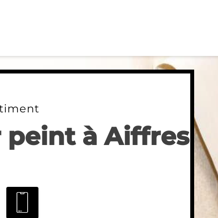
timent
peint à Aiffres