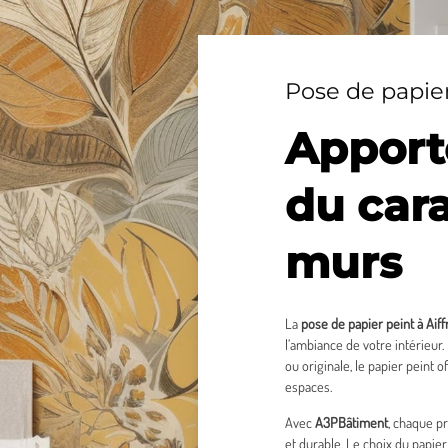
Pose de papier
Apporte
du cara
murs
La
pose de papier peint à Aiff
l’ambiance de votre intérieur
ou originale, le papier peint 
espaces.
Avec
A3PBâtiment
, chaque pr
et durable. Le choix du papier 