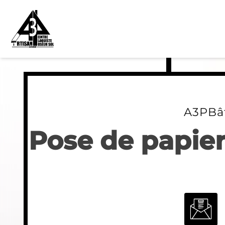
Skip
to
content
A3PBâ
Pose de papier 