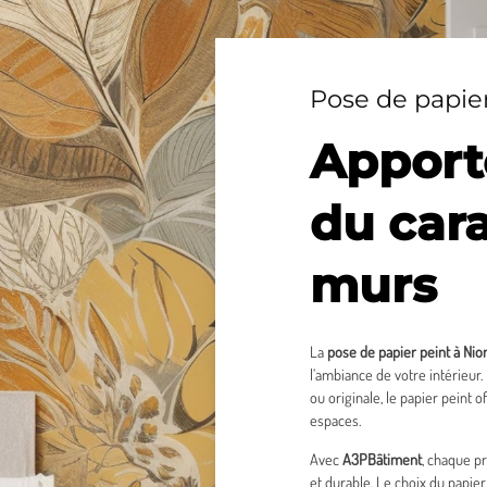
Pose de papier
Apporte
du cara
murs
La
pose de papier peint à Nior
l’ambiance de votre intérieur
ou originale, le papier peint 
espaces.
Avec
A3PBâtiment
, chaque pr
et durable. Le choix du papier 