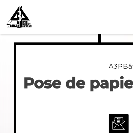
Skip
to
content
A3PBâ
Pose de papier