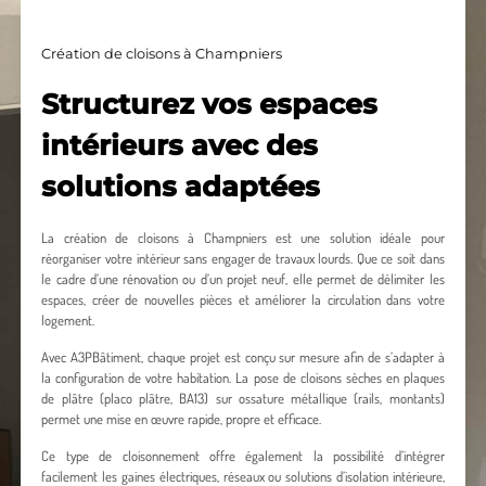
Création de cloisons à Champniers
Structurez vos espaces
intérieurs avec des
solutions adaptées
La création de cloisons à Champniers est une solution idéale pour
réorganiser votre intérieur sans engager de travaux lourds. Que ce soit dans
le cadre d’une rénovation ou d’un projet neuf, elle permet de délimiter les
espaces, créer de nouvelles pièces et améliorer la circulation dans votre
logement.
Avec A3PBâtiment, chaque projet est conçu sur mesure afin de s’adapter à
la configuration de votre habitation. La pose de cloisons sèches en plaques
de plâtre (placo plâtre, BA13) sur ossature métallique (rails, montants)
permet une mise en œuvre rapide, propre et efficace.
Ce type de cloisonnement offre également la possibilité d’intégrer
facilement les gaines électriques, réseaux ou solutions d’isolation intérieure,