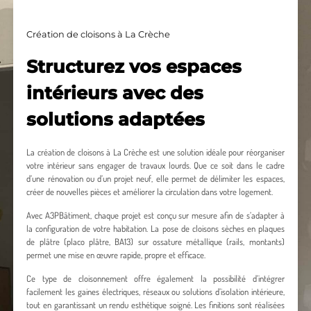
Création de cloisons à La Crèche
Structurez vos espaces
intérieurs avec des
solutions adaptées
La création de cloisons à La Crèche est une solution idéale pour réorganiser
votre intérieur sans engager de travaux lourds. Que ce soit dans le cadre
d’une rénovation ou d’un projet neuf, elle permet de délimiter les espaces,
créer de nouvelles pièces et améliorer la circulation dans votre logement.
Avec A3PBâtiment, chaque projet est conçu sur mesure afin de s’adapter à
la configuration de votre habitation. La pose de cloisons sèches en plaques
de plâtre (placo plâtre, BA13) sur ossature métallique (rails, montants)
permet une mise en œuvre rapide, propre et efficace.
Ce type de cloisonnement offre également la possibilité d’intégrer
facilement les gaines électriques, réseaux ou solutions d’isolation intérieure,
tout en garantissant un rendu esthétique soigné. Les finitions sont réalisées