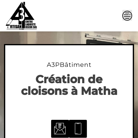
Skip
to
content
A3PBâtiment
Création de
cloisons à Matha