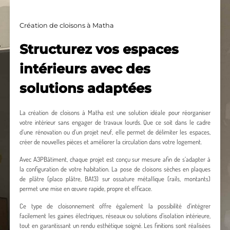
Création de cloisons à Matha
Structurez vos espaces
intérieurs avec des
solutions adaptées
La création de cloisons à Matha est une solution idéale pour réorganiser
votre intérieur sans engager de travaux lourds. Que ce soit dans le cadre
d’une rénovation ou d’un projet neuf, elle permet de délimiter les espaces,
créer de nouvelles pièces et améliorer la circulation dans votre logement.
Avec A3PBâtiment, chaque projet est conçu sur mesure afin de s’adapter à
la configuration de votre habitation. La pose de cloisons sèches en plaques
de plâtre (placo plâtre, BA13) sur ossature métallique (rails, montants)
permet une mise en œuvre rapide, propre et efficace.
Ce type de cloisonnement offre également la possibilité d’intégrer
facilement les gaines électriques, réseaux ou solutions d’isolation intérieure,
tout en garantissant un rendu esthétique soigné. Les finitions sont réalisées