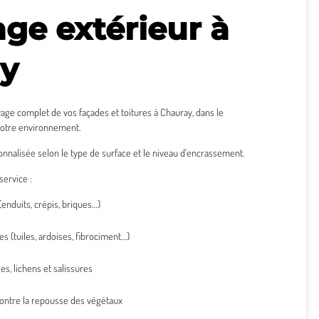
ge extérieur à
y
age complet de vos façades et toitures à Chauray, dans le
votre environnement.
nnalisée selon le type de surface et le niveau d’encrassement.
ervice :
(enduits, crépis, briques…)
es
(tuiles, ardoises, fibrociment…)
s, lichens et salissures
contre la repousse des végétaux