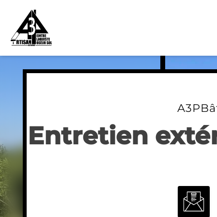
Skip
to
content
A3PBâ
Entretien exté