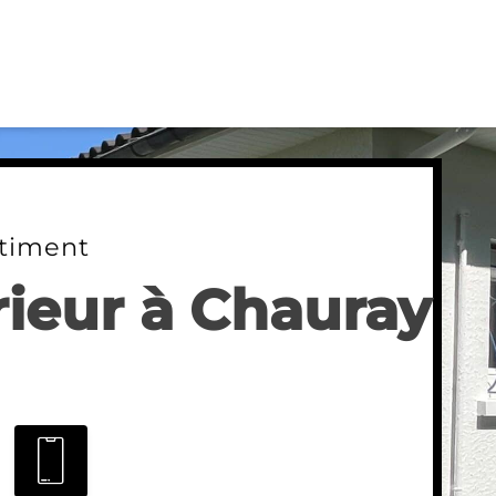
timent
rieur à Chauray