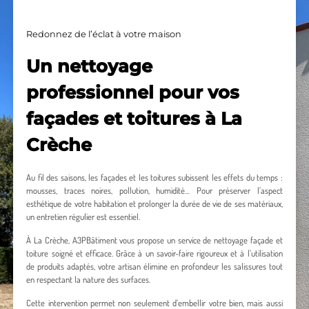
Redonnez de l’éclat à votre maison
Un nettoyage
professionnel pour vos
façades et toitures à La
Crèche
Au fil des saisons, les façades et les toitures subissent les effets du temps :
mousses, traces noires, pollution, humidité… Pour préserver l’aspect
esthétique de votre habitation et prolonger la durée de vie de ses matériaux,
un entretien régulier est essentiel.
À La Crèche, A3PBâtiment vous propose un service de nettoyage façade et
toiture soigné et efficace. Grâce à un savoir-faire rigoureux et à l’utilisation
de produits adaptés, votre artisan élimine en profondeur les salissures tout
en respectant la nature des surfaces.
Cette intervention permet non seulement d’embellir votre bien, mais aussi