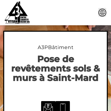
Skip
to
content
A3PBâtiment
Pose de
revêtements sols &
murs à Saint-Mard