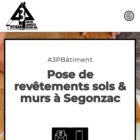
Skip
to
content
A3PBâtiment
Pose de
revêtements sols &
murs à Segonzac