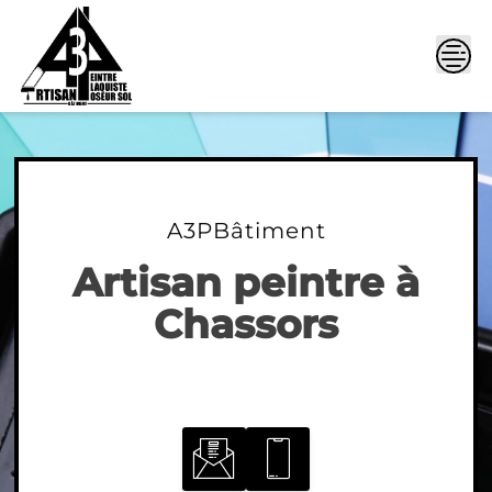
Skip
to
content
A3PBâtiment
Artisan peintre à
Chassors