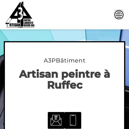
Skip
to
content
A3PBâtiment
Artisan peintre à
Ruffec