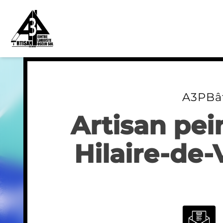
Skip
to
content
A3PBâ
Artisan pein
Hilaire-de-