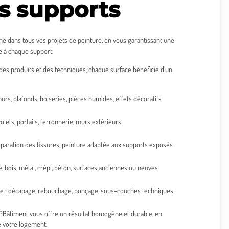
us supports
dans tous vos projets de peinture, en vous garantissant une
e à chaque support.
 des produits et des techniques, chaque surface bénéficie d’un
urs, plafonds, boiseries, pièces humides, effets décoratifs
volets, portails, ferronnerie, murs extérieurs
éparation des fissures, peinture adaptée aux supports exposés
e, bois, métal, crépi, béton, surfaces anciennes ou neuves
e : décapage, rebouchage, ponçage, sous-couches techniques
3PBâtiment vous offre un résultat homogène et durable, en
e votre logement.