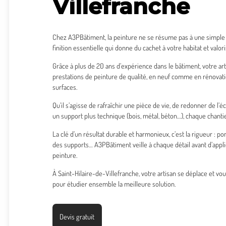
Villefranche
Chez A3PBâtiment, la peinture ne se résume pas à une simple 
finition essentielle qui donne du cachet à votre habitat et valo
Grâce à plus de 20 ans d’expérience dans le bâtiment, votre a
prestations de peinture de qualité, en neuf comme en rénovati
surfaces.
Qu’il s’agisse de rafraîchir une pièce de vie, de redonner de l’é
un support plus technique (bois, métal, béton…), chaque chantie
La clé d’un résultat durable et harmonieux, c’est la rigueur : 
des supports… A3PBâtiment veille à chaque détail avant d’app
peinture.
À Saint-Hilaire-de-Villefranche, votre artisan se déplace et vo
pour étudier ensemble la meilleure solution.
Devis gratuit