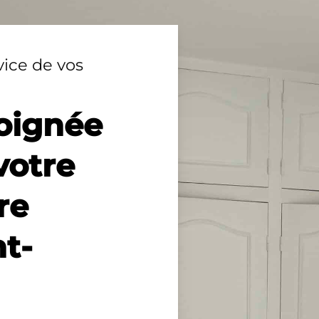
vice de vos
oignée
votre
re
nt-