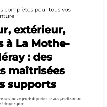
ns complètes pour tous vos
inture
ur, extérieur,
s à La Mothe-
éray : des
ns maîtrisées
us supports
dans tous vos projets de peinture, en vous garantissant une
e à chaque support.