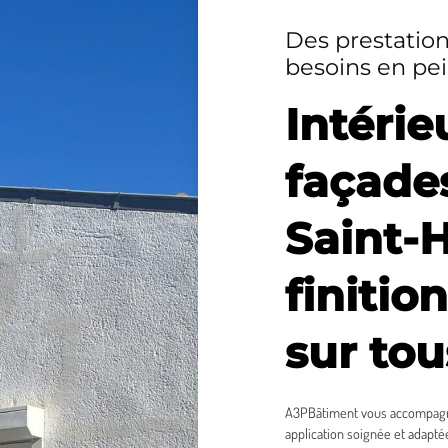
Des prestatio
besoins en pe
Intérie
façade
Saint-H
finitio
sur to
A3PBâtiment vous accompagne 
application soignée et adapté