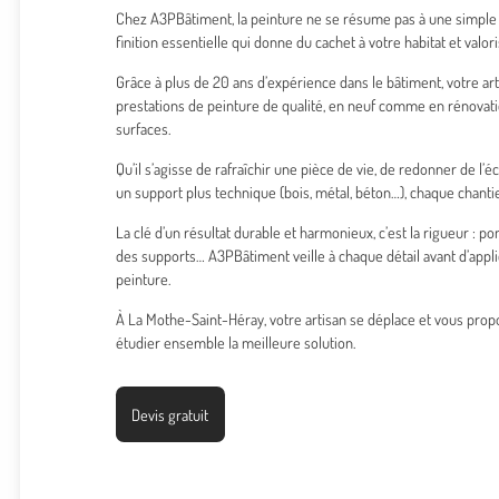
Chez A3PBâtiment, la peinture ne se résume pas à une simple 
finition essentielle qui donne du cachet à votre habitat et valo
Grâce à plus de 20 ans d’expérience dans le bâtiment, votre a
prestations de peinture de qualité, en neuf comme en rénovati
surfaces.
Qu’il s’agisse de rafraîchir une pièce de vie, de redonner de l’é
un support plus technique (bois, métal, béton…), chaque chantie
La clé d’un résultat durable et harmonieux, c’est la rigueur : 
des supports… A3PBâtiment veille à chaque détail avant d’app
peinture.
À La Mothe-Saint-Héray, votre artisan se déplace et vous prop
étudier ensemble la meilleure solution.
Devis gratuit