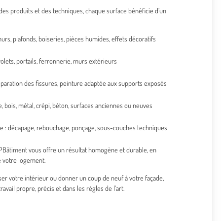
 des produits et des techniques, chaque surface bénéficie d’un
urs, plafonds, boiseries, pièces humides, effets décoratifs
volets, portails, ferronnerie, murs extérieurs
éparation des fissures, peinture adaptée aux supports exposés
e, bois, métal, crépi, béton, surfaces anciennes ou neuves
e : décapage, rebouchage, ponçage, sous-couches techniques
3PBâtiment vous offre un résultat homogène et durable, en
e votre logement.
r votre intérieur ou donner un coup de neuf à votre façade,
vail propre, précis et dans les règles de l’art.