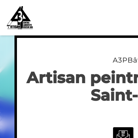
Skip
to
content
A3PBâ
Artisan peint
Saint