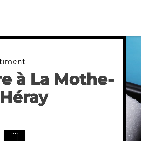
timent
re à La Mothe-
-Héray