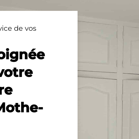
vice de vos
oignée
votre
re
 Mothe-