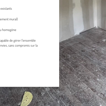
existants
êtement mural)
ndu homogène
capable de gérer l’ensemble
 envies, sans compromis sur la