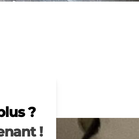
plus ?
nant !