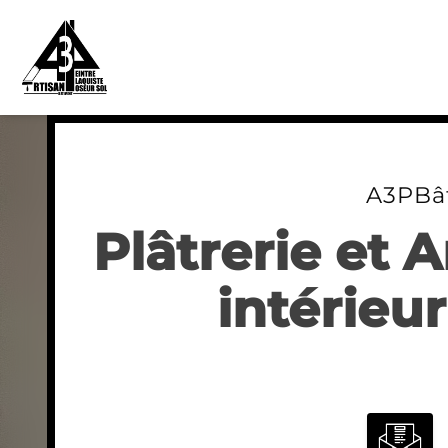
Skip
to
content
A3PBâ
Plâtrerie et
intérieur