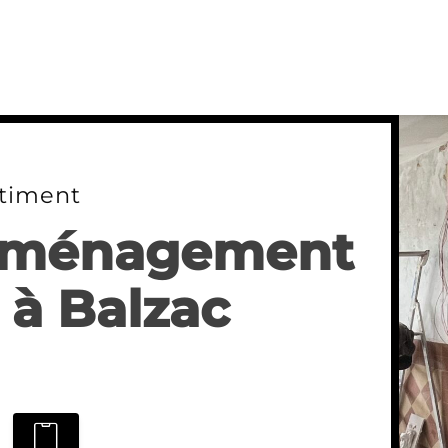
timent
 Aménagement
 à Balzac