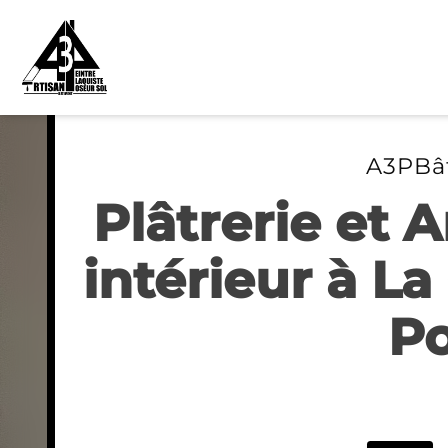
Skip
to
content
A3PBâ
Plâtrerie et
intérieur à La
Po