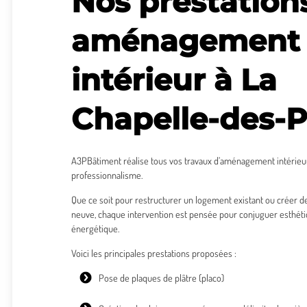
Nos prestation
aménagement
intérieur à La
Chapelle-des-P
A3PBâtiment réalise tous vos travaux d’aménagement intérieur
professionnalisme.
Que ce soit pour restructurer un logement existant ou créer 
neuve, chaque intervention est pensée pour conjuguer esthéti
énergétique.
Voici les principales prestations proposées :
Pose de plaques de plâtre
(placo)