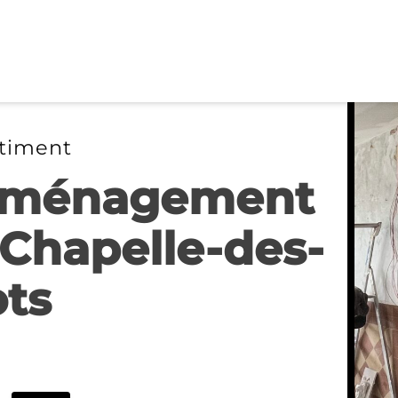
timent
 Aménagement
 Chapelle-des-
ts