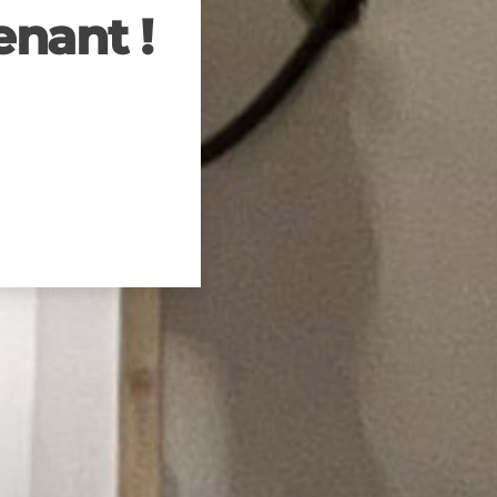
nant !