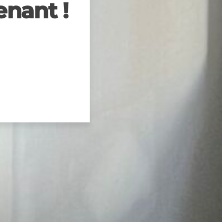
nant !