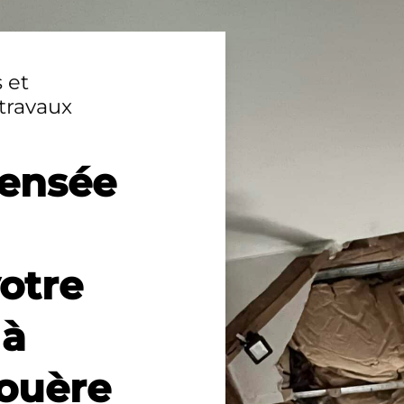
 et
travaux
pensée
votre
 à
Nouère