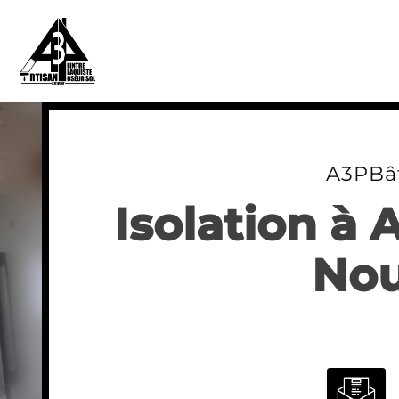
Skip
to
content
A3PBâ
Isolation à 
Nou