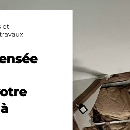
 et
travaux
pensée
votre
 à