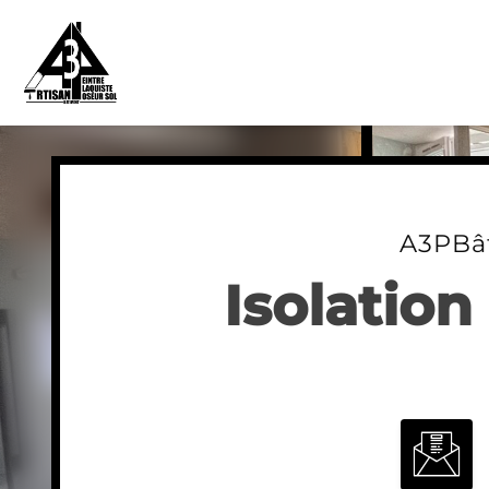
Skip
to
content
A3PBâ
Isolation