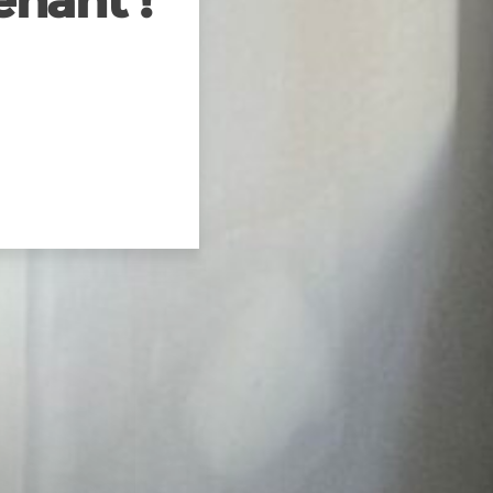
nant !