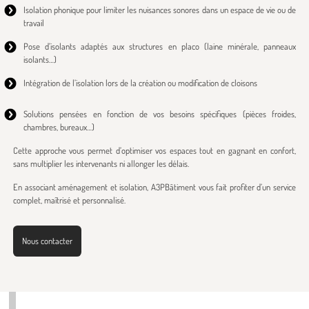
Isolation phonique pour limiter les nuisances sonores dans un espace de vie ou de
travail
Pose d’isolants adaptés aux structures en placo (laine minérale, panneaux
isolants…)
Intégration de l’isolation lors de la création ou modification de cloisons
Solutions pensées en fonction de vos besoins spécifiques (pièces froides,
chambres, bureaux…)
Cette approche vous permet d’optimiser vos espaces tout en gagnant en confort,
sans multiplier les intervenants ni allonger les délais.
En associant aménagement et isolation, A3PBâtiment vous fait profiter d’un service
complet, maîtrisé et personnalisé.
Nous contacter