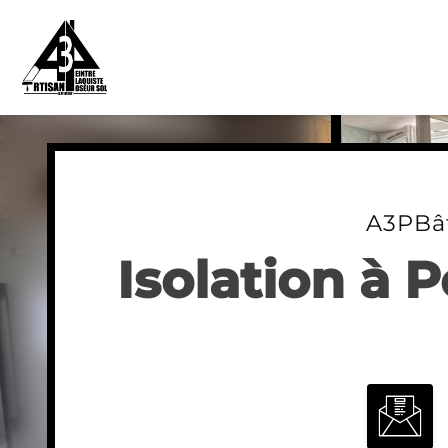
Skip
to
content
A3PBâ
Isolation à 