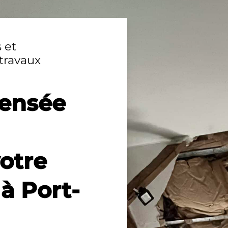
 et
travaux
pensée
votre
 Port-