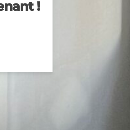
nant !