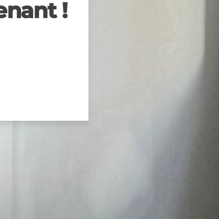
nant !