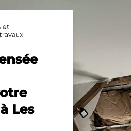
 et
travaux
pensée
votre
à Les