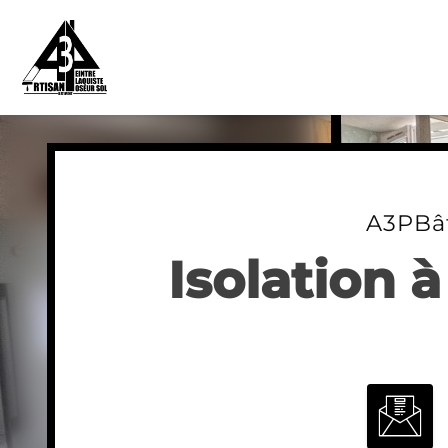
Skip
to
content
A3PBâ
Isolation 