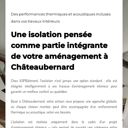
Des performances thermiques et acoustiques incluses
dans vos travaux intérieurs
Une isolation pensée
comme partie intégrante
de votre aménagement à
Châteaubernard
Chez A3PBâtiment, l’isolation n’est jamais une option standard : elle est
intégrée intelligemment à vos travaux d’aménagement intérieur pour
garantir un meilleur confort au quotidien.
Basé à Châteaubernard, votre artisan vous propose une approche globale,
où chaque cloison montée peut être accompagnée d’un renforcement
thermique ou acoustique, selon vos besoins.
L’isolation est réalisée uniquement dans le cadre d’un projet
d’aménagement intérieur — cela permet de garantir une cohérence entre