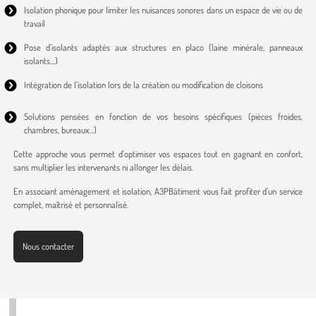
Isolation phonique pour limiter les nuisances sonores dans un espace de vie ou de
travail
Pose d’isolants adaptés aux structures en placo (laine minérale, panneaux
isolants…)
Intégration de l’isolation lors de la création ou modification de cloisons
Solutions pensées en fonction de vos besoins spécifiques (pièces froides,
chambres, bureaux…)
Cette approche vous permet d’optimiser vos espaces tout en gagnant en confort,
sans multiplier les intervenants ni allonger les délais.
En associant aménagement et isolation, A3PBâtiment vous fait profiter d’un service
complet, maîtrisé et personnalisé.
Nous contacter