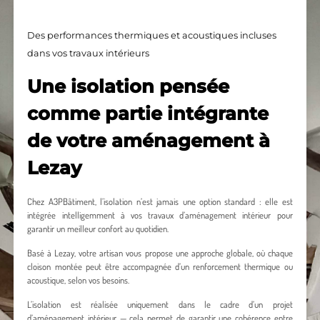
Des performances thermiques et acoustiques incluses
dans vos travaux intérieurs
Une isolation pensée
comme partie intégrante
de votre aménagement à
Lezay
Chez A3PBâtiment, l’isolation n’est jamais une option standard : elle est
intégrée intelligemment à vos travaux d’aménagement intérieur pour
garantir un meilleur confort au quotidien.
Basé à Lezay, votre artisan vous propose une approche globale, où chaque
cloison montée peut être accompagnée d’un renforcement thermique ou
acoustique, selon vos besoins.
L’isolation est réalisée uniquement dans le cadre d’un projet
d’aménagement intérieur — cela permet de garantir une cohérence entre