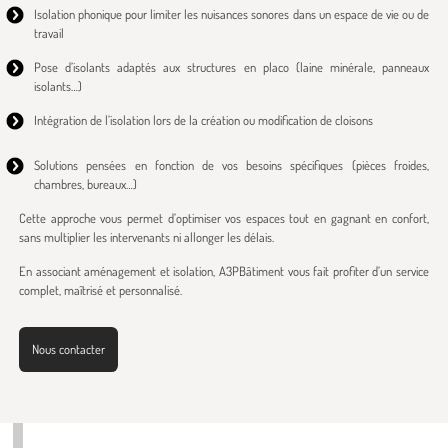
Isolation phonique pour limiter les nuisances sonores dans un espace de vie ou de
travail
Pose d’isolants adaptés aux structures en placo (laine minérale, panneaux
isolants…)
Intégration de l’isolation lors de la création ou modification de cloisons
Solutions pensées en fonction de vos besoins spécifiques (pièces froides,
chambres, bureaux…)
Cette approche vous permet d’optimiser vos espaces tout en gagnant en confort,
sans multiplier les intervenants ni allonger les délais.
En associant aménagement et isolation, A3PBâtiment vous fait profiter d’un service
complet, maîtrisé et personnalisé.
Nous contacter