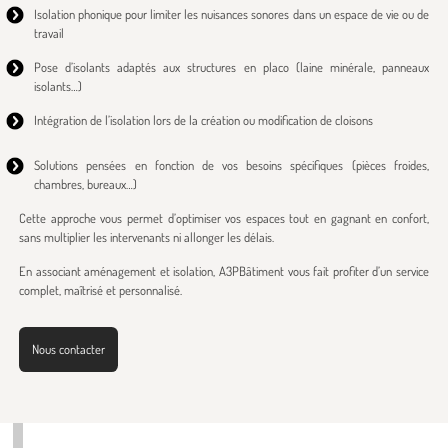
Isolation phonique pour limiter les nuisances sonores dans un espace de vie ou de
travail
Pose d’isolants adaptés aux structures en placo (laine minérale, panneaux
isolants…)
Intégration de l’isolation lors de la création ou modification de cloisons
Solutions pensées en fonction de vos besoins spécifiques (pièces froides,
chambres, bureaux…)
Cette approche vous permet d’optimiser vos espaces tout en gagnant en confort,
sans multiplier les intervenants ni allonger les délais.
En associant aménagement et isolation, A3PBâtiment vous fait profiter d’un service
complet, maîtrisé et personnalisé.
Nous contacter