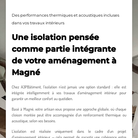
Des performances thermiques et acoustiques incluses
dans vos travaux intérieurs
Une isolation pensée
comme partie intégrante
de votre aménagement à
Magné
Chez A3PBâtiment, l’isolation n’est jamais une option standard : elle est
intégrée intelligemment à vos travaux d’aménagement intérieur pour
garantir un meilleur confort au quotidien.
Basé à Magné, votre artisan vous propose une approche globale, où chaque
cloison montée peut être accompagnée d’un renforcement thermique ou
acoustique, selon vos besoins.
L’isolation est réalisée uniquement dans le cadre d’un projet
d’aménagement intérieur — cela permet de garantir une cohérence entre