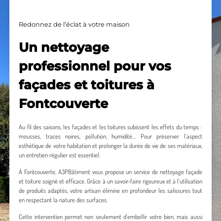
Redonnez de l’éclat à votre maison
Un nettoyage
professionnel pour vos
façades et toitures à
Fontcouverte
Au fil des saisons, les façades et les toitures subissent les effets du temps :
mousses, traces noires, pollution, humidité… Pour préserver l’aspect
esthétique de votre habitation et prolonger la durée de vie de ses matériaux,
un entretien régulier est essentiel.
À Fontcouverte, A3PBâtiment vous propose un service de nettoyage façade
et toiture soigné et efficace. Grâce à un savoir-faire rigoureux et à l’utilisation
de produits adaptés, votre artisan élimine en profondeur les salissures tout
en respectant la nature des surfaces.
Cette intervention permet non seulement d’embellir votre bien, mais aussi