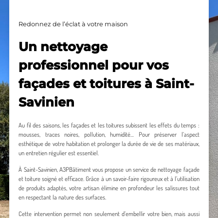
Redonnez de l’éclat à votre maison
Un nettoyage
professionnel pour vos
façades et toitures à Saint-
Savinien
Au fil des saisons, les façades et les toitures subissent les effets du temps :
mousses, traces noires, pollution, humidité… Pour préserver l’aspect
esthétique de votre habitation et prolonger la durée de vie de ses matériaux,
un entretien régulier est essentiel.
À Saint-Savinien, A3PBâtiment vous propose un service de nettoyage façade
et toiture soigné et efficace. Grâce à un savoir-faire rigoureux et à l’utilisation
de produits adaptés, votre artisan élimine en profondeur les salissures tout
en respectant la nature des surfaces.
Cette intervention permet non seulement d’embellir votre bien, mais aussi