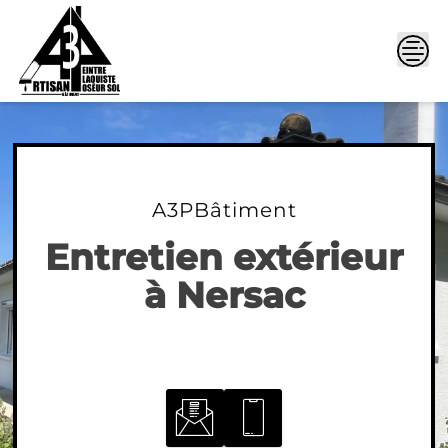
Skip
to
content
A3PBâtiment
Entretien extérieur
à Nersac