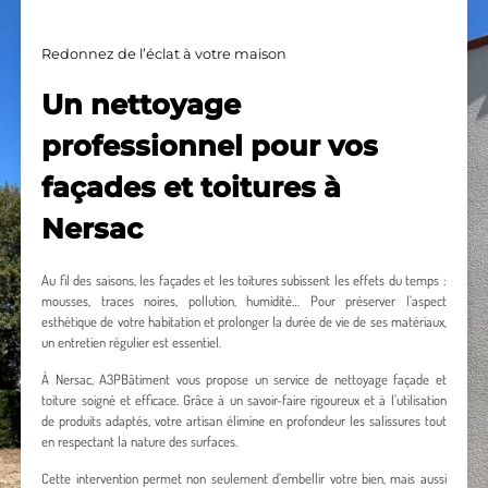
Redonnez de l’éclat à votre maison
Un nettoyage
professionnel pour vos
façades et toitures à
Nersac
Au fil des saisons, les façades et les toitures subissent les effets du temps :
mousses, traces noires, pollution, humidité… Pour préserver l’aspect
esthétique de votre habitation et prolonger la durée de vie de ses matériaux,
un entretien régulier est essentiel.
À Nersac, A3PBâtiment vous propose un service de nettoyage façade et
toiture soigné et efficace. Grâce à un savoir-faire rigoureux et à l’utilisation
de produits adaptés, votre artisan élimine en profondeur les salissures tout
en respectant la nature des surfaces.
Cette intervention permet non seulement d’embellir votre bien, mais aussi