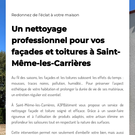
Redonnez de l’éclat à votre maison
Un nettoyage
professionnel pour vos
façades et toitures à Saint-
Même-les-Carrières
Au fil des saisons, les façades et les toitures subissent les effets du temps :
mousses, traces noires, pollution, humidité… Pour préserver l’aspect
esthétique de votre habitation et prolonger la durée de vie de ses matériaux,
un entretien régulier est essentiel.
À Saint-Même-les-Carrières, A3PBâtiment vous propose un service de
nettoyage façade et toiture soigné et efficace. Grâce à un savoir-faire
rigoureux et à l’utilisation de produits adaptés, votre artisan élimine en
profondeur les salissures tout en respectant la nature des surfaces.
Cette intervention permet non seulement d’embellir votre bien, mais aussi