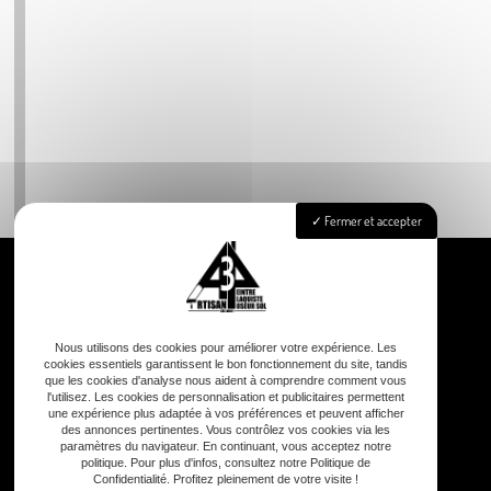
Fermer et accepter
Accueil
Nous utilisons des cookies pour améliorer votre expérience. Les
Peinture
cookies essentiels garantissent le bon fonctionnement du site, tandis
que les cookies d'analyse nous aident à comprendre comment vous
Aménagement intérieur
l'utilisez. Les cookies de personnalisation et publicitaires permettent
Isolation
une expérience plus adaptée à vos préférences et peuvent afficher
des annonces pertinentes. Vous contrôlez vos cookies via les
Pose de revêtements sols & murs
paramètres du navigateur. En continuant, vous acceptez notre
politique. Pour plus d'infos, consultez notre Politique de
Nettoyage façade & toiture
Confidentialité. Profitez pleinement de votre visite !