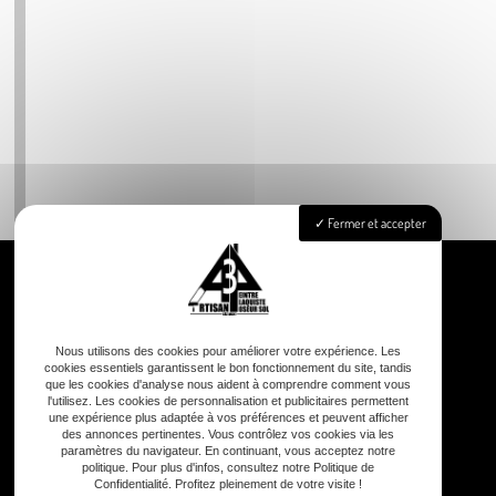
Fermer et accepter
Accueil
Nous utilisons des cookies pour améliorer votre expérience. Les
Peinture
cookies essentiels garantissent le bon fonctionnement du site, tandis
que les cookies d'analyse nous aident à comprendre comment vous
Aménagement intérieur
l'utilisez. Les cookies de personnalisation et publicitaires permettent
Isolation
une expérience plus adaptée à vos préférences et peuvent afficher
des annonces pertinentes. Vous contrôlez vos cookies via les
Pose de revêtements sols & murs
paramètres du navigateur. En continuant, vous acceptez notre
politique. Pour plus d'infos, consultez notre Politique de
Nettoyage façade & toiture
Confidentialité. Profitez pleinement de votre visite !