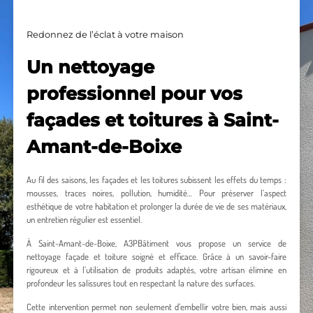
Redonnez de l’éclat à votre maison
Un nettoyage
professionnel pour vos
façades et toitures à Saint-
Amant-de-Boixe
Au fil des saisons, les façades et les toitures subissent les effets du temps :
mousses, traces noires, pollution, humidité… Pour préserver l’aspect
esthétique de votre habitation et prolonger la durée de vie de ses matériaux,
un entretien régulier est essentiel.
À Saint-Amant-de-Boixe, A3PBâtiment vous propose un service de
nettoyage façade et toiture soigné et efficace. Grâce à un savoir-faire
rigoureux et à l’utilisation de produits adaptés, votre artisan élimine en
profondeur les salissures tout en respectant la nature des surfaces.
Cette intervention permet non seulement d’embellir votre bien, mais aussi