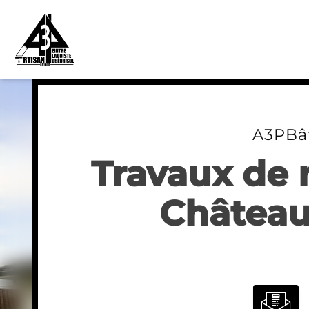
Skip
to
content
A3PBâ
Travaux de 
Château