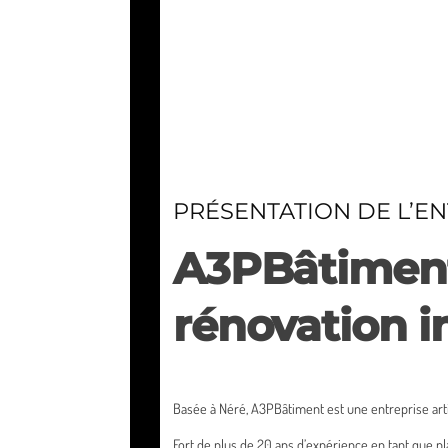
PRÉSENTATION DE L’E
A3PBâtiment,
rénovation i
Basée à Néré, A3PBâtiment est une entreprise arti
Fort de plus de 20 ans d’expérience en tant que pl