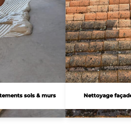
tements sols & murs
Nettoyage façade