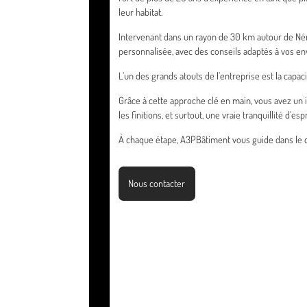
leur habitat.
Intervenant dans un rayon de 30 km autour de Néré
personnalisée, avec des conseils adaptés à vos env
L’un des grands atouts de l’entreprise est la capac
Grâce à cette approche clé en main, vous avez un 
les finitions, et surtout, une vraie tranquillité d’espr
À chaque étape, A3PBâtiment vous guide dans le ch
Nous contacter