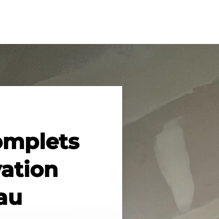
omplets
ation
 au