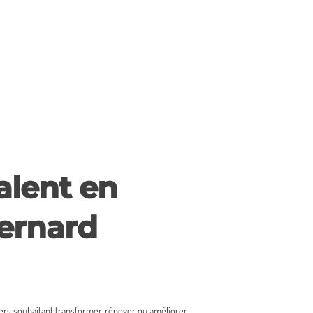
alent en
bernard
liers souhaitant transformer, rénover ou améliorer