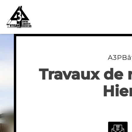
Skip
to
content
A3PBâ
Travaux de 
Hie