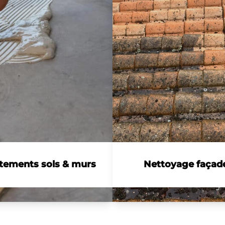
tements sols & murs
Nettoyage façade