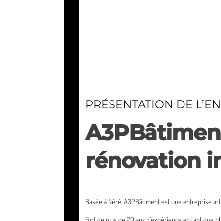
PRÉSENTATION DE L’E
A3PBâtiment,
rénovation i
Basée à Néré, A3PBâtiment est une entreprise arti
Fort de plus de 20 ans d’expérience en tant que pl