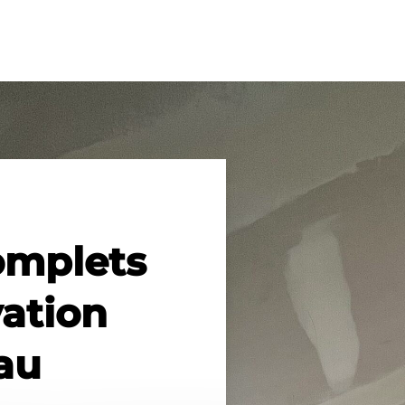
omplets
ation
 au