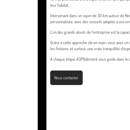
leur habitat.
Intervenant dans un rayon de 30 km autour de Néré
personnalisée, avec des conseils adaptés à vos env
L’un des grands atouts de l’entreprise est la capac
Grâce à cette approche clé en main, vous avez un 
les finitions, et surtout, une vraie tranquillité d’espr
À chaque étape, A3PBâtiment vous guide dans le ch
Nous contacter