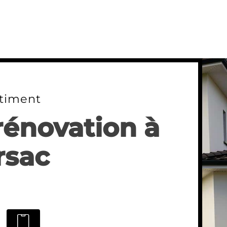
timent
rénovation à
rsac