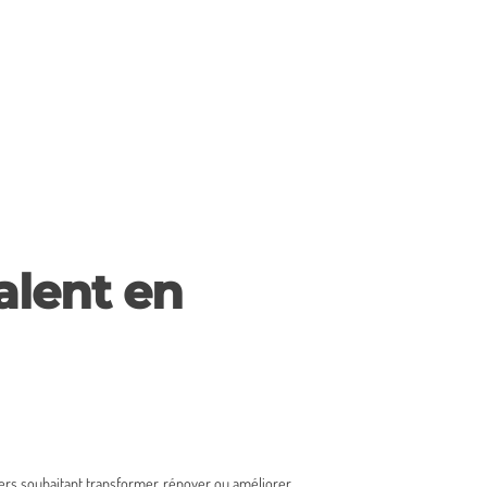
alent en
liers souhaitant transformer, rénover ou améliorer